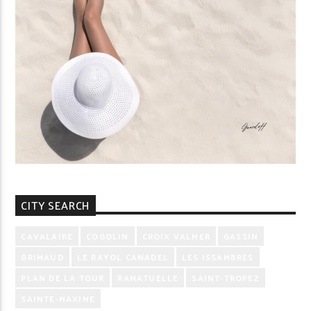
CITY SEARCH
CAVALAIRE
COGOLIN
CROIX VALMER
GASSIN
GRIMAUD
LE RAYOL CANADEL
LES ISSAMBRES
PLAN DE LA TOUR
RAMATUELLE
SAINT-TROPEZ
SAINTE-MAXIME