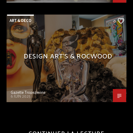
ART & DECO
0
DESIGN ART’S & ROCWOOD
Gazette Tropezienne
6 JUIN 2025