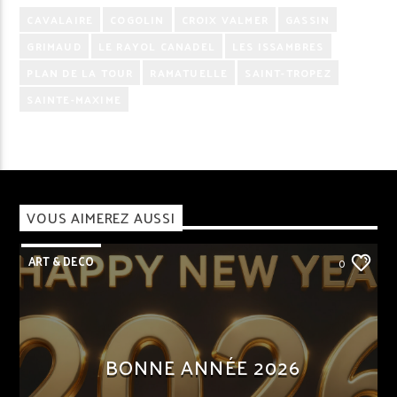
CAVALAIRE
COGOLIN
CROIX VALMER
GASSIN
GRIMAUD
LE RAYOL CANADEL
LES ISSAMBRES
PLAN DE LA TOUR
RAMATUELLE
SAINT-TROPEZ
SAINTE-MAXIME
VOUS AIMEREZ AUSSI
ART & DECO
0
BONNE ANNÉE 2026